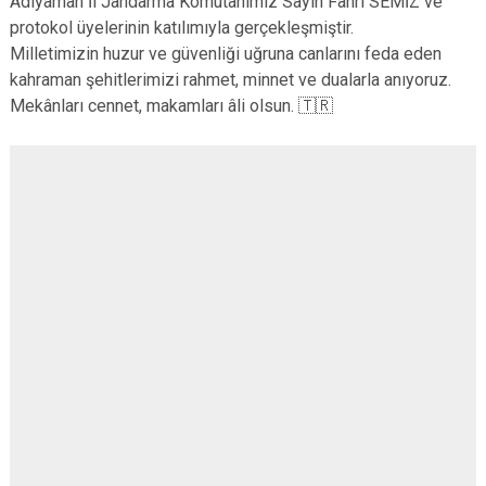
Adıyaman İl Jandarma Komutanımız Sayın Fahri SEMİZ ve
protokol üyelerinin katılımıyla gerçekleşmiştir.
Milletimizin huzur ve güvenliği uğruna canlarını feda eden
kahraman şehitlerimizi rahmet, minnet ve dualarla anıyoruz.
Mekânları cennet, makamları âli olsun. 🇹🇷