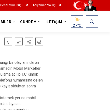
 Genel Müdürlüğü
Adıyaman Valiliği
EMLER
GÜNDEM
İLETİŞİM
27
°C
angi bir olay anında en
ulamadır. Mobil Marketler
ulama açılıp T.C Kimlik
telefonu numarasına gelen
e kayıt olduktan sonra
 istemek yerine mobil
nda olaya ait
ygulama üzerinden