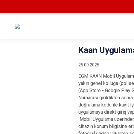
Kaan Uygulam
25.09.2025
EGM KAAN Mobil Uygulaması 
yakın genel kolluğa (polise
(App Store - Google Play St
Numarası girildikten sonra
doğrulama kodu ile kayıt iş
uygulamaya direkt giriş ya
Mobil Uygulama üzerinden y
cihazın konum bilgisine eri
fotoğraf/video yükleme se