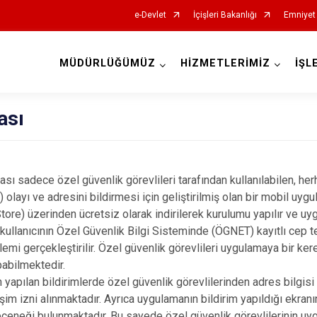
e-Devlet
İçişleri Bakanlığı
Emniyet
MÜDÜRLÜĞÜMÜZ
HİZMETLERİMİZ
İŞL
İl Emniyet Müdürlükleri
ası
sadece özel güvenlik görevlileri tarafından kullanılabilen, herh
) olayı ve adresini bildirmesi için geliştirilmiş olan bir mobil uyg
ore) üzerinden ücretsiz olarak indirilerek kurulumu yapılır ve uyg
 kullanıcının Özel Güvenlik Bilgi Sisteminde (ÖGNET) kayıtlı cep 
lemi gerçekleştirilir. Özel güvenlik görevlileri uygulamaya bir ker
pabilmektedir.
apılan bildirimlerde özel güvenlik görevlilerinden adres bilgisi
şim izni alınmaktadır. Ayrıca uygulamanın bildirim yapıldığı ekranı
çeneği bulunmaktadır. Bu sayede özel güvenlik görevlilerinin u