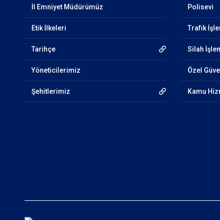
İl Emniyet Müdürümüz
Polisevi
Etik İlkeleri
Trafik İşl
Tarihçe
Silah İşle
Yöneticilerimiz
Özel Güven
Şehitlerimiz
Kamu Hizm