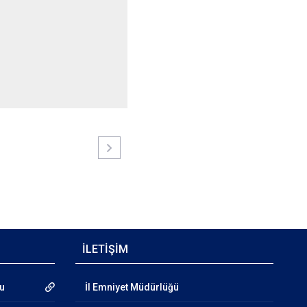
İLETİŞİM
mu
İl Emniyet Müdürlüğü