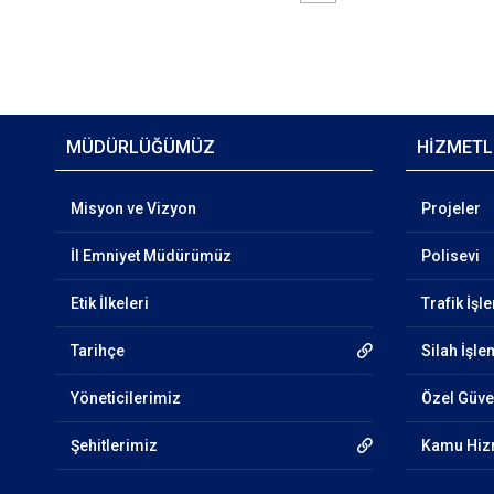
MÜDÜRLÜĞÜMÜZ
HİZMETL
Misyon ve Vizyon
Projeler
İl Emniyet Müdürümüz
Polisevi
Etik İlkeleri
Trafik İşl
Tarihçe
Silah İşle
Yöneticilerimiz
Özel Güven
Şehitlerimiz
Kamu Hizm