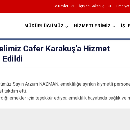
e-Devlet
İçişleri Bakanlığı
Emniyet
MÜDÜRLÜĞÜMÜZ
HİZMETLERİMİZ
İŞL
İl Emniyet Müdürlükleri
elimiz Cafer Karakuş’a Hizmet
 Edildi
rümüz Sayın Arzum NAZMAN, emekliliğe ayrılan kıymetli person
t takdim etti.
diği emekler için teşekkür ediyor, emeklilik hayatında sağlık ve m