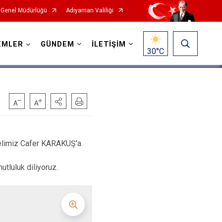
 Genel Müdürlüğü
Adıyaman Valiliği
EMLER
GÜNDEM
İLETİŞİM
30
°C
elimiz Cafer KARAKUŞ’a
utluluk diliyoruz.